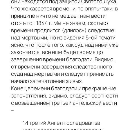
они находятся под защитой Святого Духа.
Что же касается времени, то опять-таки, в
принципе ничто не мешает нам вести
отсчет от 1844 г. Мы не знаем, сколько
времени продлится (длилось) следствие
над мертвыми, но из видения 5-ой печати
ясно, что после того, как суд над ними уже
закончится, все еще будет время до
завершения времени благодати. Видимо,
от времени завершения следственного
суда над мертвыми и следует принимать
начало запечатления живых.
Конец времени благодати и прекращение
запечатления, видимо, следует соотнести
с возвещением третьей ангельской вести
–
“И третий Ангел последовал за
ними, говоря громким голосом: