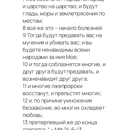
и царство на царство; и будут
глады, моры и землетрясения по
местам;
8 все же это – начало болезней.
9 Тогда будут предавать вас на
мучения и убивать вас; и вы
будете ненавидимы всеми
народами за имя Мое;
10 и тогда соблазнятся многие, и
друг друга будут предавать, и
возненавидят друг друга;
11 и многие лжепророки
восстанут, и прельстят многих;
12 и, по причине умножения
беззакония, во многих охладеет
любовь;
13 претерпевший же до конца
спасется. “ – Мф.24:6-13