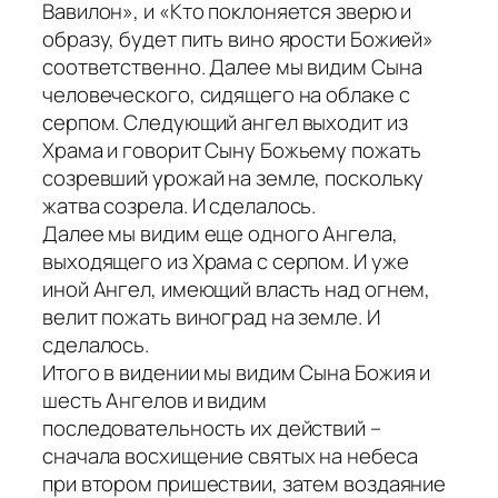
Вавилон», и «Кто поклоняется зверю и
образу, будет пить вино ярости Божией»
соответственно. Далее мы видим Сына
человеческого, сидящего на облаке с
серпом. Следующий ангел выходит из
Храма и говорит Сыну Божьему пожать
созревший урожай на земле, поскольку
жатва созрела. И сделалось.
Далее мы видим еще одного Ангела,
выходящего из Храма с серпом. И уже
иной Ангел, имеющий власть над огнем,
велит пожать виноград на земле. И
сделалось.
Итого в видении мы видим Сына Божия и
шесть Ангелов и видим
последовательность их действий –
сначала восхищение святых на небеса
при втором пришествии, затем воздаяние