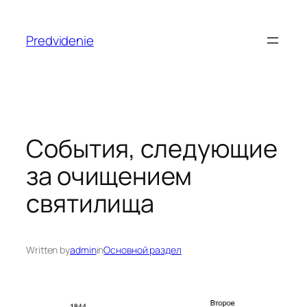
Skip
to
Predvidenie
content
События, следующие
за очищением
святилища
Written by
admin
in
Основной раздел