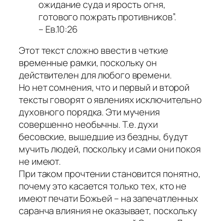
ожидание суда и ярость огня,
готового пожрать противников”.
– Ев.10:26
Этот текст сложно ввести в четкие
временные рамки, поскольку он
действителен для любого времени.
Но нет сомнения, что и первый и второй
тексты говорят о явлениях исключительно
духовного порядка. Эти мучения
совершенно необычны. Т.е. духи
бесовские, вышедшие из бездны, будут
мучить людей, поскольку и сами они покоя
не имеют.
При таком прочтении становится понятно,
почему это касается только тех, кто не
имеют печати Божьей – на запечатленных
саранча влияния не оказывает, поскольку