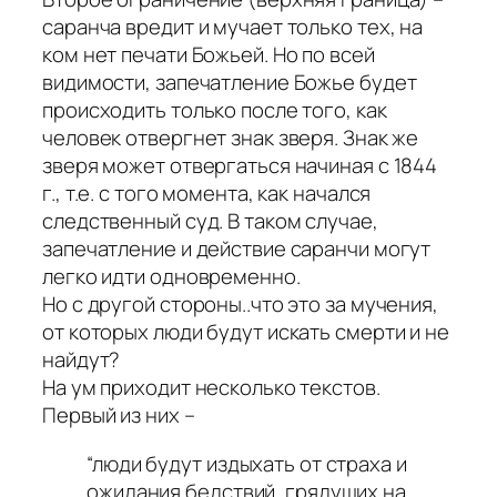
саранча вредит и мучает только тех, на
ком нет печати Божьей. Но по всей
видимости, запечатление Божье будет
происходить только после того, как
человек отвергнет знак зверя. Знак же
зверя может отвергаться начиная с 1844
г., т.е. с того момента, как начался
следственный суд. В таком случае,
запечатление и действие саранчи могут
легко идти одновременно.
Но с другой стороны..что это за мучения,
от которых люди будут искать смерти и не
найдут?
На ум приходит несколько текстов.
Первый из них –
“люди будут издыхать от страха и
ожидания бедствий, грядущих на