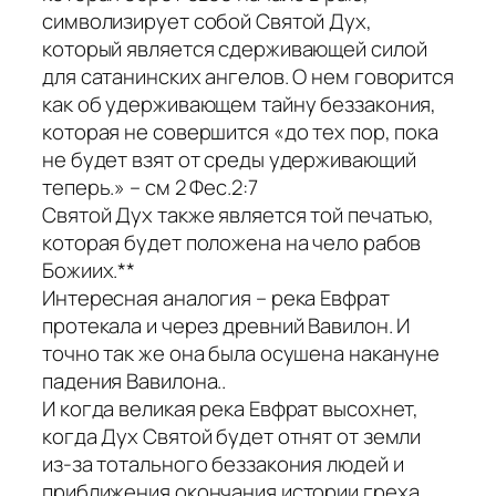
символизирует собой Святой Дух,
который является сдерживающей силой
для сатанинских ангелов. О нем говорится
как об удерживающем тайну беззакония,
которая не совершится «до тех пор, пока
не будет взят от среды удерживающий
теперь.» – см 2 Фес.2:7
Святой Дух также является той печатью,
которая будет положена на чело рабов
Божиих.**
Интересная аналогия – река Евфрат
протекала и через древний Вавилон. И
точно так же она была осушена накануне
падения Вавилона..
И когда великая река Евфрат высохнет,
когда Дух Святой будет отнят от земли
из-за тотального беззакония людей и
приближения окончания истории греха,