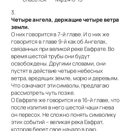
3.
Четыре ангела, держащие четыре ветра
земли.
О них говорится в 7-й главе. И о них же
говорится в главе 9-й как об Ангелах,
связанных при великой реке Евфрате. Во
время шестой трубы они будут
освобождены. Другими словами, они
пустят в действие четыре небесных
ветра, вредящих земле, морю и деревьям.
Что означают эти символы, предлагаю
рассмотреть чуть позже.
О Евфрате же говорится и в 16-й главе, что
после излития в него шестой чаши гнева
он пересох. Не сложно понять символику
этих событий – великая река Евфрат,
которая берет свое начало в раю,