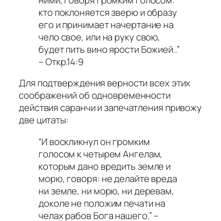
кто поклоняется зверю и образу
его и принимает начертание на
чело свое, или на руку свою,
будет пить вино ярости Божией..”
– Откр.14:9
Для подтверждения верности всех этих
соображений об одновременности
действия саранчи и запечатления привожу
две цитаты:
“И воскликнул он громким
голосом к четырем Ангелам,
которым дано вредить земле и
морю, говоря: не делайте вреда
ни земле, ни морю, ни деревам,
доколе не положим печати на
челах рабов Бога нашего.” –