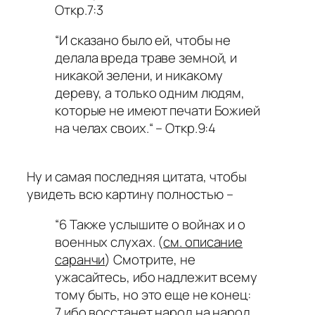
Откр.7:3
“И сказано было ей, чтобы не
делала вреда траве земной, и
никакой зелени, и никакому
дереву, а только одним людям,
которые не имеют печати Божией
на челах своих.“ – Откр.9:4
Ну и самая последняя цитата, чтобы
увидеть всю картину полностью –
“6 Также услышите о войнах и о
военных слухах. (
см. описание
саранчи
) Смотрите, не
ужасайтесь, ибо надлежит всему
тому быть, но это еще не конец:
7 ибо восстанет народ на народ,