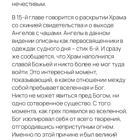
нечестивым.
В 15-й главе говорится о раскрытии Храма
со скинией свидетельства и о выходе
Ангелов с чашами. Ангелы в данном
видении описаны как первосвященники в
одеждах судного дня – стих 6-й. И сразу
же сообщается, что Храм наполнился
славой Божьей и никто более не мог туда
войти. Это интересный момент,
показывающий, в каком отношении между
собой пребывает вселенная и Бог.
Никто не может явиться пред Богом, ни
одно сотворенное существо. С того
момента, как грех появился во вселенной,
Бог изолировал себя от всего творения,
отгородившись неприступным огнем.
Именно по этой причине и был великий