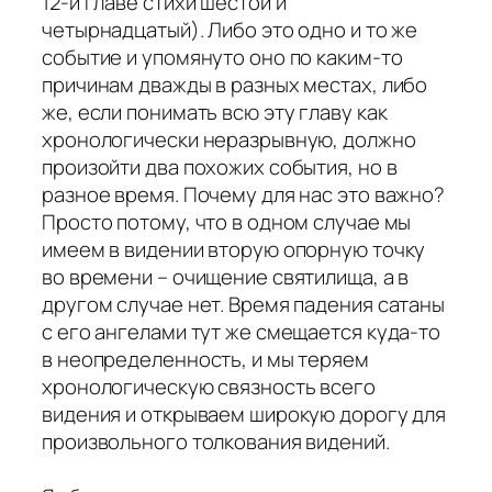
12-й главе стихи шестой и
четырнадцатый). Либо это одно и то же
событие и упомянуто оно по каким-то
причинам дважды в разных местах, либо
же, если понимать всю эту главу как
хронологически неразрывную, должно
произойти два похожих события, но в
разное время. Почему для нас это важно?
Просто потому, что в одном случае мы
имеем в видении вторую опорную точку
во времени – очищение святилища, а в
другом случае нет. Время падения сатаны
с его ангелами тут же смещается куда-то
в неопределенность, и мы теряем
хронологическую связность всего
видения и открываем широкую дорогу для
произвольного толкования видений.