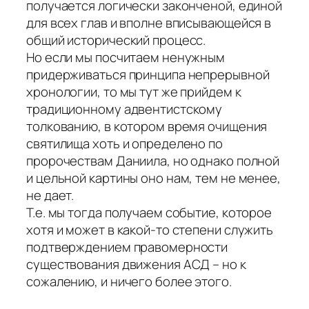
получается логически законченой, единой
для всех глав и вполне вписывающейся в
общий исторический процесс.
Но если мы посчитаем ненужным
придерживаться принципа непрерывной
хронологии, то мы тут же прийдем к
традиционному адвентистскому
толкованию, в котором время очищения
святилища хоть и определено по
пророчествам Даниила, но однако полной
и цельной картины оно нам, тем не менее,
не дает.
Т.е. мы тогда получаем событие, которое
хотя и может в какой-то степени служить
подтверждением правомерности
существования движения АСД – но к
сожалению, и ничего более этого.