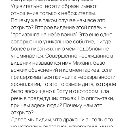
Удивительно, но эти образы имеют
отношение только к небожителям.
Почему же в таком случае нам все это
открыто? Второе видение этой главы –
“произошла на небе война”. Это еще одно
совершенно уникальное событие, нигде
более в писаниях ни о чем подобном не
упоминается. Совершенно неожиданно в
видении называется имя Михаил, безо
всяких обьяснений и комментариев. Если
придерживаться принципа неразрывности
хронологии, то это то самое дитя, которое
было восхищено к Богу и о котором шла
речь в предыдущих стихах. Но опять-таки,
при чем здесь люди? Почему нам это
открыто?
Далее мы видим, что дракон и ангелы его
не устояли и оказались изверженными на