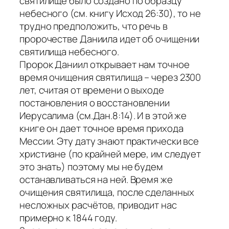
святилище было создано по образцу
небесного (см. книгу Исход 26:30), то не
трудно предположить, что речь в
пророчестве Даниила идет об очищении
святилища небесного.
Пророк Даниил открывает нам точное
время очищения святилища – через 2300
лет, считая от времени о выходе
постановления о восстановлении
Иерусалима (см.Дан.8:14). И в этой же
книге он дает точное время прихода
Мессии. Эту дату знают практически все
христиане (по крайней мере, им следует
это знать) поэтому мы не будем
останавливаться на ней. Время же
очищения святилища, после сделанных
несложных расчётов, приводит нас
примерно к 1844 году.