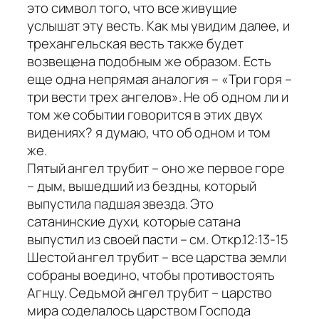
это символ того, что все живущие
услышат эту весть. Как мы увидим далее, и
трехангельская весть также будет
возвещена подобным же образом. Есть
еще одна непрямая аналогия – «Три горя –
три вести трех ангелов». Не об одном ли и
том же событии говорится в этих двух
видениях? я думаю, что об одном и том
же.
Пятый ангел трубит – оно же первое горе
– дым, вышедший из бездны, который
выпустила падшая звезда. Это
сатанинские духи, которые сатана
выпустил из своей пасти – см. Откр.12:13-15
Шестой ангел трубит – все царства земли
собраны воедино, чтобы противостоять
Агнцу. Седьмой ангел трубит – царство
мира соделалось царством Господа