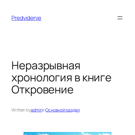
Skip
to
Predvidenie
content
Неразрывная
хронология в книге
Откровение
Written by
admin
in
Основной раздел