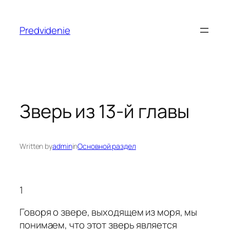
Skip
to
Predvidenie
content
Зверь из 13-й главы
Written by
admin
in
Основной раздел
1
Говоря о звере, выходящем из моря, мы
понимаем, что этот зверь является