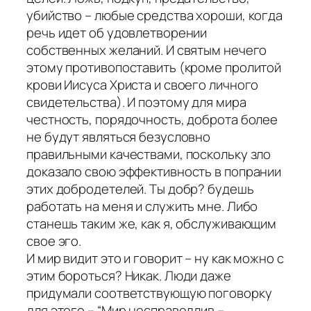
убийство – любые средства хороши, когда
речь идет об удовлетворении
собственных желаний. И святым нечего
этому противопоставить (кроме пролитой
крови Иисуса Христа и своего личного
свидетельства). И поэтому для мира
честность, порядочность, доброта более
не будут являться безусловно
правильными качествами, поскольку зло
доказало свою эффективность в попрании
этих добродетелей. Ты добр? будешь
работать на меня и служить мне. Либо
станешь таким же, как я, обслуживающим
свое эго.
И мир видит это и говорит – ну как можно с
этим бороться? Никак. Люди даже
придумали соответствующую поговорку
для этого – “Мир несправедлив –