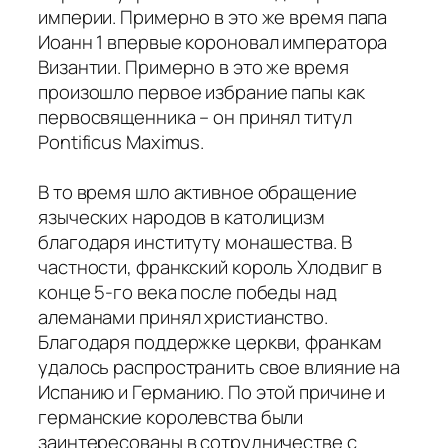
империи. Примерно в это же время папа
Иоанн 1 впервые короновал императора
Византии. Примерно в это же время
произошло первое избрание папы как
первосвященника – он принял титул
Pontificus Maximus.
В то время шло активное обращение
языческих народов в католицизм
благодаря институту монашества. В
частности, франкский король Хлодвиг в
конце 5-го века после победы над
алеманами принял христианство.
Благодаря поддержке церкви, франкам
удалось распространить свое влияние на
Испанию и Германию. По этой причине и
германские королевства были
заинтересованы в сотрудничестве с