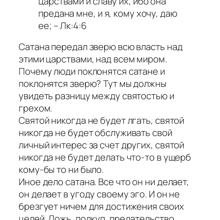
царствами и славу их, ибо она
предана мне, и я, кому хочу, даю
ее; – Лк:4:6
Сатана передал зверю всю власть над
этими царствами, над всем миром.
Почему люди поклонятся сатане и
поклонятся зверю? Тут мы должны
увидеть разницу между святостью и
грехом.
Святой никогда не будет лгать, святой
никогда не будет обслуживать свой
личный интерес за счет других, святой
никогда не будет делать что-то в ущерб
кому-бы то ни было.
Иное дело сатана. Все что он ни делает,
он делает в угоду своему эго. И он не
брезгует ничем для достижения своих
целей. Ложь, подкуп, предательство,