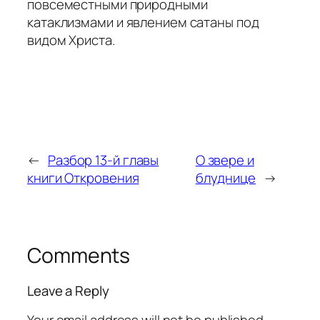
повсеместными природными
катаклизмами и явлением сатаны под
видом Христа.
←
Разбор 13-й главы
О звере и
книги Откровения
блуднице
→
Comments
Leave a Reply
Your email address will not be published.