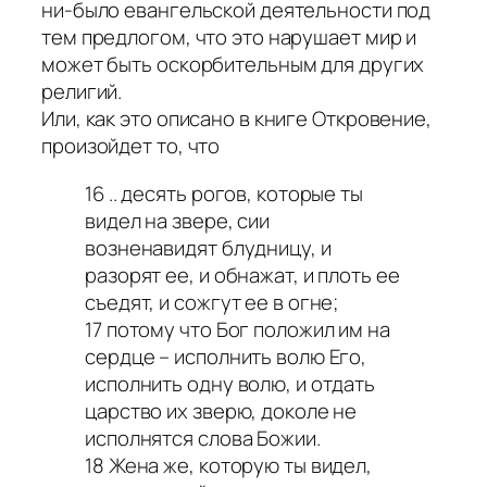
ни-было евангельской деятельности под
тем предлогом, что это нарушает мир и
может быть оскорбительным для других
религий.
Или, как это описано в книге Откровение,
произойдет то, что
16 .. десять рогов, которые ты
видел на звере, сии
возненавидят блудницу, и
разорят ее, и обнажат, и плоть ее
съедят, и сожгут ее в огне;
17 потому что Бог положил им на
сердце – исполнить волю Его,
исполнить одну волю, и отдать
царство их зверю, доколе не
исполнятся слова Божии.
18 Жена же, которую ты видел,