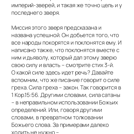
империй-зверей, и такая же точно цель и у
последнего зверя.
Миссия этого зверя предсказана и
названа успешной. Он добьется того, что
все народы покорятся и поклонятся ему. И
написано также, что поклонятся вместе с
ним и дьяволу, который дал этому зверю
свою силу и власть – смотрите стих 3-й.
О какой силе здесь идет речь? Давайте
вспомним, что же писание говорит о силе
греха. Сила греха – закон. Так говорится в
1 Кор.15:56. Другими словами, сила сатаны
– в неправильном использовании Божьих
определений. Или, говоря другими
словами, в превратном толковании
Божьего слова. За примерами далеко
ходить не нужно –