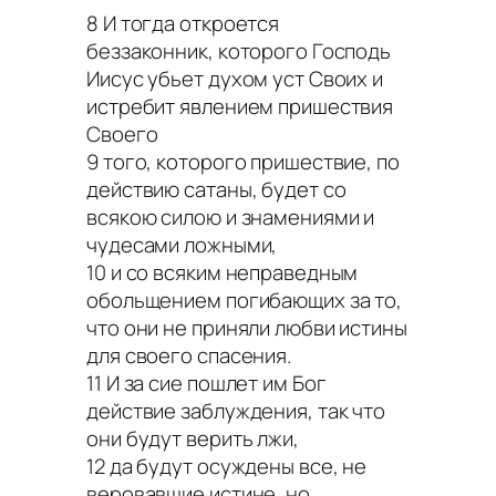
8 И тогда откроется
беззаконник, которого Господь
Иисус убьет духом уст Своих и
истребит явлением пришествия
Своего
9 того, которого пришествие, по
действию сатаны, будет со
всякою силою и знамениями и
чудесами ложными,
10 и со всяким неправедным
обольщением погибающих за то,
что они не приняли любви истины
для своего спасения.
11 И за сие пошлет им Бог
действие заблуждения, так что
они будут верить лжи,
12 да будут осуждены все, не
веровавшие истине, но